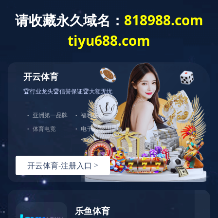
乐鱼·体育
水生态修复案例
污水治理案例
废气治理案例
在