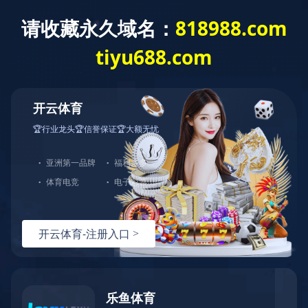
乐鱼·体育
水生态修复案例
污水治理案例
废气治理案例
在